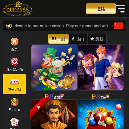
登陆
Welcome to our online casino. Play our game and win the biggest pri
全部
热门
最新
首页
真人娱乐场
电子游戏
新
Fortune