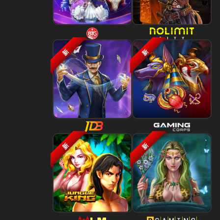
新
新
新
新