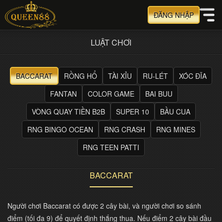
ĐĂNG NHẬP
LUẬT CHƠI
Welcome to our online casino. Play our game and win the bigge
BACCARAT
RỒNG HỔ
TÀI XỈU
RU-LÉT
XÓC ĐĨA
Trang Chủ
FANTAN
COLOR GAME
BAI BUU
VÒNG QUAY TIỀN B2B
SUPER 10
BẦU CUA
Sòng Bạc
RNG BINGO OCEAN
RNG CRASH
RNG MINES
RNG TEEN PATTI
Nổ Hũ
BACCARAT
Fortune
Người chơi Baccarat có được 2 cây bài, và người chơi so sánh
điểm (tối đa 9) để quyết định thắng thua. Nếu điểm 2 cây bài đầu