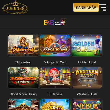
ĐĂNG NHẬP
Welcome to our online casino. Play our game and win the biggest
Trang Chủ
Sòng Bạc
Oktoberfest
Vikings To War
Golden Goal
Nổ Hũ
Fortune
Blood Moon Rising
El Capone
Western Rush