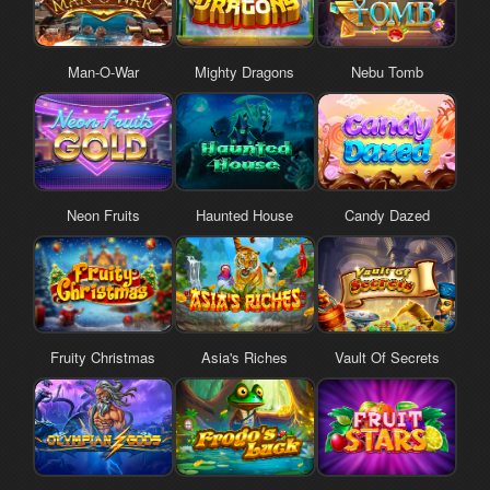
Poker
Man-O-War
Mighty Dragons
Nebu Tomb
Thể Thao
Số Đề
Neon Fruits
Haunted House
Candy Dazed
Bingo
Mines
Fruity Christmas
Asia's Riches
Vault Of Secrets
Crash
RNG