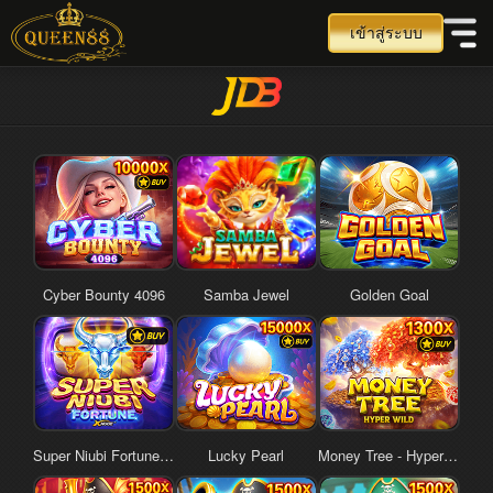
เข้าสู่ระบบ
elcome to our online casino. Play our game and win the biggest prize!!
บ้าน
คาสิโน สด
Cyber Bounty 4096
Golden Goal
Samba Jewel
สล็อต
Fortune
Super Niubi Fortune X-Huge
Lucky Pearl
Money Tree - Hyper Wild