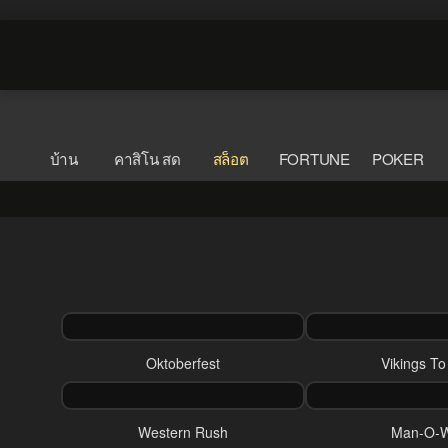
บ้าน
คาสิโน สด
สล็อต
FORTUNE
POKER
Oktoberfest
Vikings To
Western Rush
Man-O-