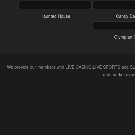
Haunted House
Candy Da
Olympian 
We provide our members with LIVE CASINO,LIVE SPORTS and SLOT 
and market exper