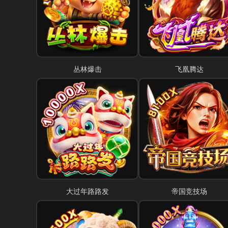
丛林爆击
飞凰腾达
大过年路路发
帝国竞技场