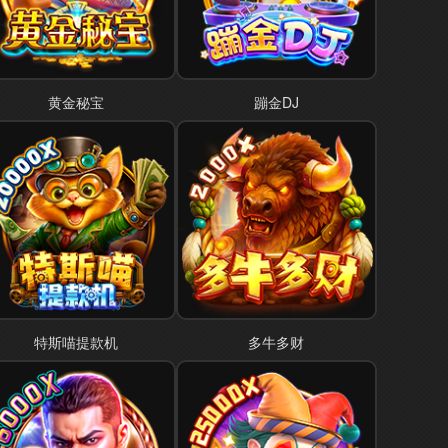
黄金秘宝
蹦金DJ
特斯喵提款机
多牛多财