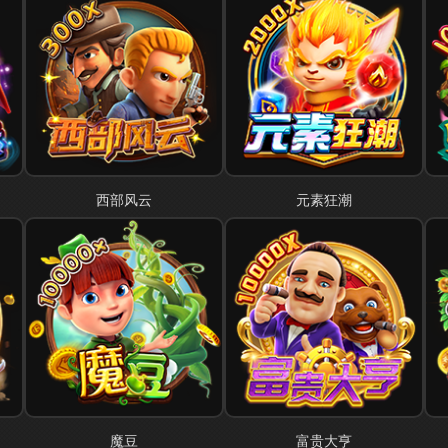
西部风云
元素狂潮
魔豆
富贵大亨