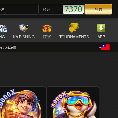
登陆
NG
KA FISHING
積寶
TOURNAMENTS
APP