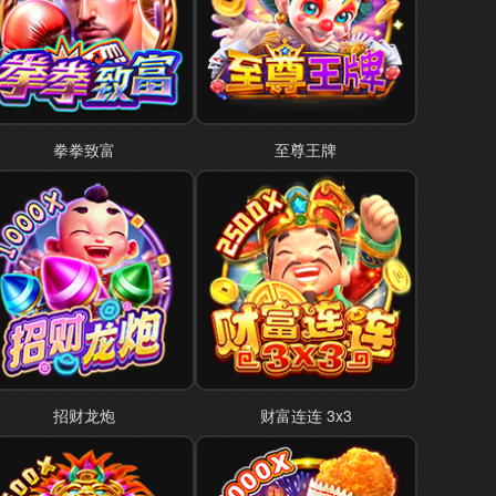
拳拳致富
至尊王牌
招财龙炮
财富连连 3x3