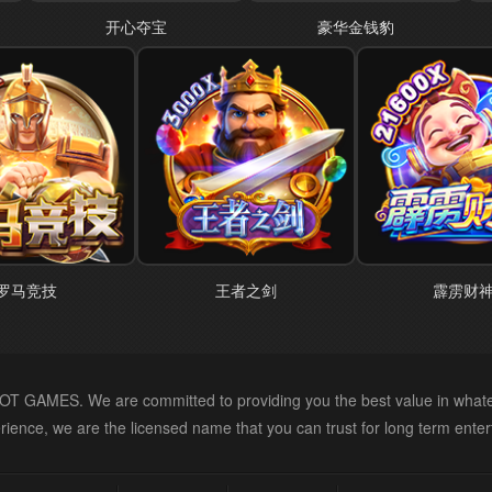
开心夺宝
豪华金钱豹
罗马竞技
王者之剑
霹雳财神
GAMES. We are committed to providing you the best value in whateve
ience, we are the licensed name that you can trust for long term enter