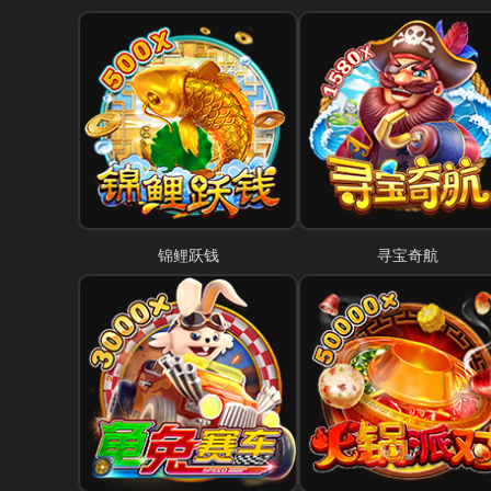
锦鲤跃钱
寻宝奇航