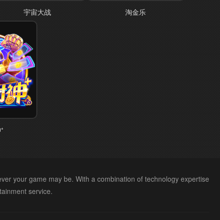
宇宙大战
淘金乐
⁺
r your game may be. With a combination of technology expertise
tainment service.