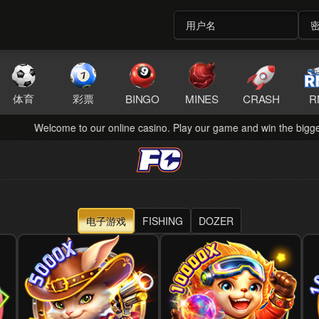
体育
彩票
BINGO
MINES
CRASH
R
me to our online casino. Play our game and win the biggest prize!!!
QR Android
电子游戏
FISHING
DOZER