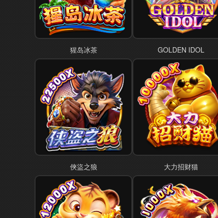
猩岛冰茶
GOLDEN IDOL
俠盜之狼
大力招财猫